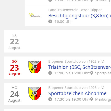
freuen uns auf einen spannenden Abend un
Jeden dritten Freitag im Monat, laden wir (
LandFrauenverein Berge-Bippen
Kommt vorbei – informiert euch, diskutie
Waldspielgruppe in die Maiburg ein.
Besichtigungstour (3,8 km)
Gemeinde aktiv mit.
*Waldluft schnuppern und spielerisch die J
16:00 Uhr
Wir treffen uns um 15 Uhr am Wanderpark
Besichtigungstour (3,8 km) des Galloway H
uns nach einem gemeinsamen Begrüßungs
Burgeressen
SA
Waldkindergarten-Platz (ggü Waldspielplatz
22
Am Platz lauschen wir jahreszeitlich passen
Information und Anmeldungen über
August
Waldkindergarten.
Petra Breemann: 05435/2674 oder 0151 2
Wir freuen uns auf euch!
bis spätestens 7 Tage vor dem Termin
SO
Bippener Sportclub von 1923 e. V.
23
Triathlon (BSC, Schützenver
Anmeldung ist nicht erforderlich. Bei Fra
11:00 bis 16:00 Uhr
•
Sportplat
August
Sportplatz Bippen, Am Sportplatz, 49626 B
MO
Bippener Sportclub von 1923 e. V.
24
Sportabzeichen Abnahme
17:30 bis 19:00 Uhr
•
Maiburgs
August
Maiburgstadion Bippen