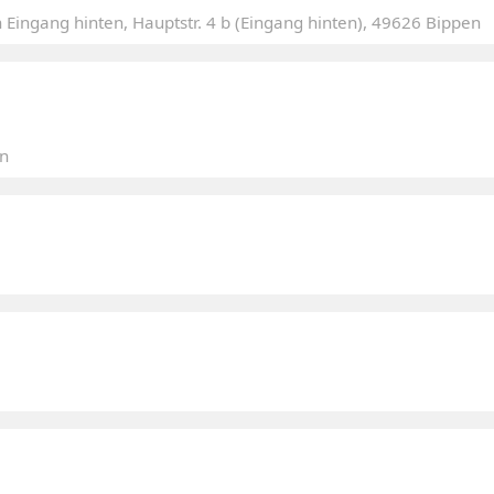
ngang hinten, Hauptstr. 4 b (Eingang hinten), 49626 Bippen
n
em Frauenkino Team einen schönen Abend zu
au durch, da der Anmeldeschluß am 27.07.2026 ist.
o überwiesen haben.
ein zahlreiches Erscheinen freuen.