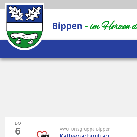
Bippen
- im Herzen 
DO
6
AWO Ortsgruppe Bippen
Kaffeenachmittag