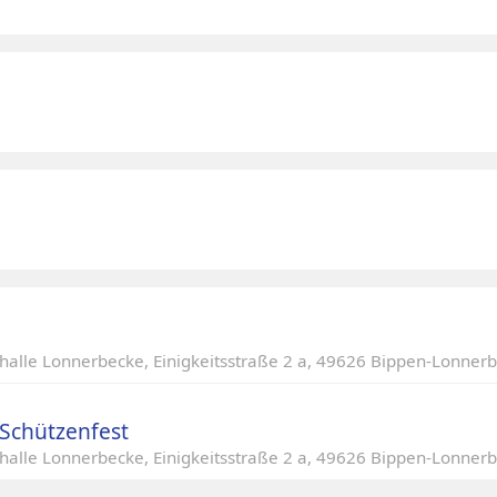
halle Lonnerbecke, Einigkeitsstraße 2 a, 49626 Bippen-Lonner
ße 2 a, 49626 Bippen-Lonnerbecke
Schützenfest
halle Lonnerbecke, Einigkeitsstraße 2 a, 49626 Bippen-Lonner
ße 2 a, 49626 Bippen-Lonnerbecke