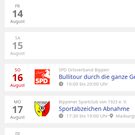
FR
14
August
SA
15
August
SO
SPD Ortsverband Bippen
16
Bullitour durch die ganze 
10:00 bis 20:00 Uhr
August
Aus Liebe zu Bippen – wir kommen zu e
Auch in diesem Jahr heißt es wieder: Bullito
MO
Bippener Sportclub von 1923 e. V.
17
Sonntag, 16.08.2026 | ab 10:00 Uhr
Sportabzeichen Abnahme
An insgesamt 9 Stationen machen wir Halt
17:30 bis 19:00 Uhr
•
Maiburgs
August
Wünsche, Kritik oder Anregungen – wir mö
Maiburgstadion Bippen
Themen euch in eurem Ortsteil wichtig sind
DI