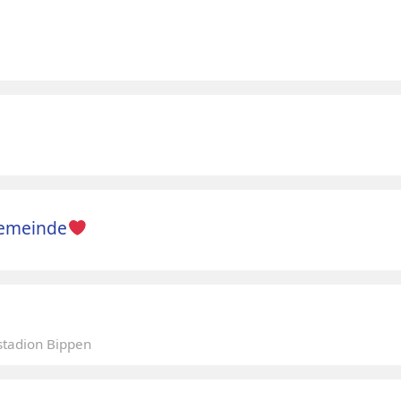
Gemeinde
uch!
ur durch unsere Ortsteile!
, um mit euch ins Gespräch zu kommen. Ob Ideen,
tadion Bippen
chten hören, was euch bewegt und welche
.