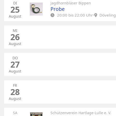
DI
Jagdhornbläser Bippen
25
Probe
20:00 bis 22:00 Uhr
•
Döveling
August
Jeden letzten Dienstag im Monat Probe bei D
herzlich Willkommen***
MI
26
August
DO
27
August
FR
28
August
SA
Schützenverein Hartlage-Lulle e. V.