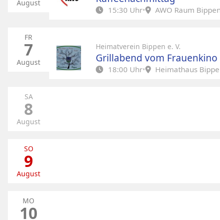
August
15:30 Uhr
•
AWO Raum Bippen Ei
Kaffee und Kuchen
FR
7
Heimatverein Bippen e. V.
Grillabend vom Frauenkino
August
18:00 Uhr
•
Heimathaus Bippe
An alle Frauen aus Bippen die Lust mit d
verbringen. Bitte lest euch das Plakat gen
SA
8
Bis zu diesem Datum müsst ihr die 20 Eur
Wir vom Frauenkino Team würden uns über 
August
Bis bald
SO
9
August
MO
10