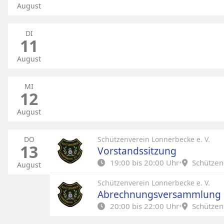
August
DI
11
August
MI
12
August
DO
Schützenverein Lonnerbecke e. V.
13
Vorstandssitzung
19:00 bis 20:00 Uhr
•
Schützen
August
Schützenhalle Lonnerbecke, Einigkeitsstra
Schützenverein Lonnerbecke e. V.
Abrechnungsversammlung 
20:00 bis 22:00 Uhr
•
Schützen
Schützenhalle Lonnerbecke, Einigkeitsstra