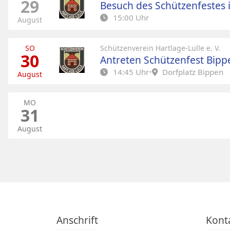
29
Besuch des Schützenfestes 
15:00 Uhr
August
SO
Schützenverein Hartlage-Lulle e. V.
30
Antreten Schützenfest Bipp
14:45 Uhr
•
Dorfplatz Bippen
August
Dorfplatz Bippen
MO
31
August
Anschrift
Kont