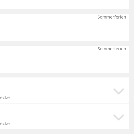
Sommerferien
Sommerferien
becke
Download
becke
Download