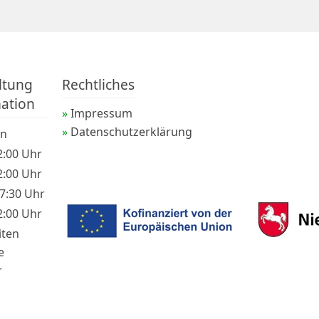
ltung
Rechtliches
ation
Impressum
Datenschutzerklärung
en
2:00 Uhr
2:00 Uhr
17:30 Uhr
2:00 Uhr
iten
e
r